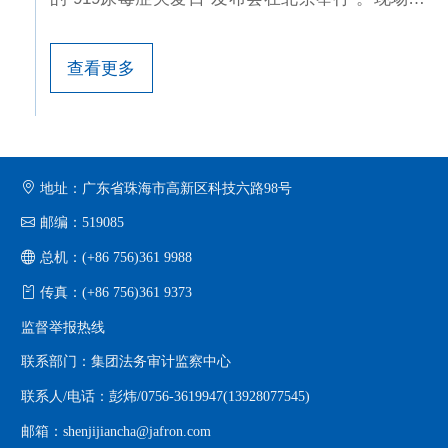
健帆集团携手中国人口福利基金会、珠海市健帆阳
光医疗基金会共同发起三项切实落地的公益项目，
查看更多
健帆集团捐赠现金与物资总价值2000万元。健帆集
团创始人、董事长董凡表示，“希望919尿毒症关爱
日不仅能成为社会关注尿毒症的起点，更能成为患
者感受到温暖与支持的节日，让每一位患者不
地址：广东省珠海市高新区科技六路98号
仅‘活下去’，更能‘活得好’。”
邮编：519085
总机：(+86 756)361 9988
传真：(+86 756)361 9373
监督举报热线
联系部门：集团法务审计监察中心
联系人/电话：彭炜/0756-3619947(13928077545)
邮箱：shenjijiancha@jafron.com