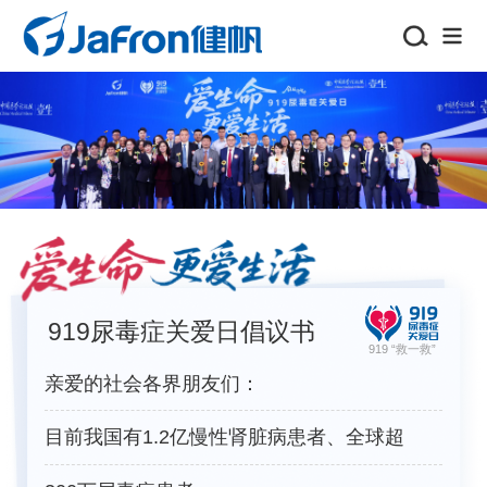
关于健帆
新闻资讯
919尿毒症关爱日
919尿毒症关爱日
加入我们
919尿毒症关爱日倡议书
投资者关系
919 “救一救”
亲爱的社会各界朋友们：
选择地区/语言
目前我国有1.2亿慢性肾脏病患者、全球超