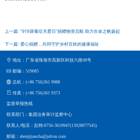
上一篇: “919尿毒症关爱日”捐赠物资启航 助力生命之帆扬起
下一篇: 爱心捐赠，共同守护乡村百姓的健康福祉
地址：广东省珠海市高新区科技六路98号
邮编：519085
总机：(+86 756)361 9988
传真：(+86 756)361 9373
监督举报热线
联系部门：集团法务审计监察中心
联系人/电话：彭炜/0756-3619947(13928077545)
邮箱：shenjijiancha@jafron.com